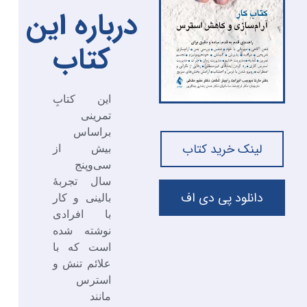
درباره این
کتاب
این کتابِ
تمرینی
براساس
لینک خرید کتاب
بیش از
سی‌وپنج
سال تجربۀ
دانلود پی دی اف
بالینی و کار
با افرادی
نوشته شده
است که با
علائم تنش و
استرس
مانند