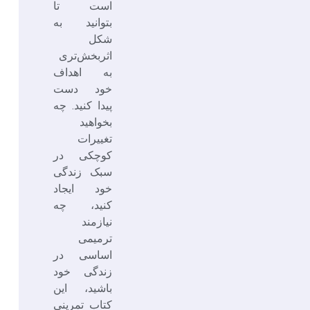
است تا
بتوانید به
شکل
اثربخش‌تری
به اهداف
خود دست
پیدا کنید. چه
بخواهید
تغییرات
کوچکی در
سبک زندگی
خود ایجاد
کنید، چه
نیازمند‌
ترمیمی
اساسی در
زندگی خود
باشید، این
کتاب تمرینی