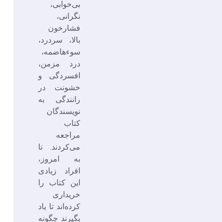
بی‌خوابی،
نگرانی،
فشارخون
بالا، سردرد،
سوءهاضمه،
درد مزمن،
افسردگی و
خشونت در
رانندگی به
نویسندگان
کتاب
مراجعه
می‌کردند. تا
به امروز،
افراد زیادی
این کتاب را
خریداری
کرده‌اند تا یاد
بگیرند چگونه