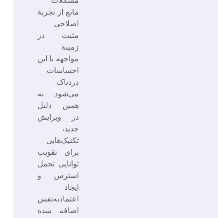
مشکلات
مانع از تجربۀ
اصلاحی
مثبت در
زمینۀ
مواجهه با این
احساسات
دردناک
می‌شود. به
همین دلیل
در ویرایش
جدید،
تکنیک‌هایی
برای تقویت
توانایی تحمل
استرس و
ایجاد
اعتمادبه‌نفس
اضافه شده