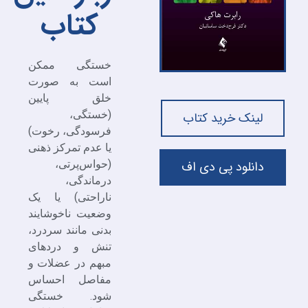
کتاب
خستگی ممکن
است به صورت
خلق پایین
(خستگی،
لینک خرید کتاب
فرسودگی، رخوت)
یا عدم تمرکز ذهنی
دانلود پی دی اف
(حواس‌پرتی،
درماندگی،
ناراحتی) یا یک
وضعیت ناخوشایند
بدنی مانند سردرد،
تنش و دردهای
مبهم در عضلات و
مفاصل احساس
شود. خستگی